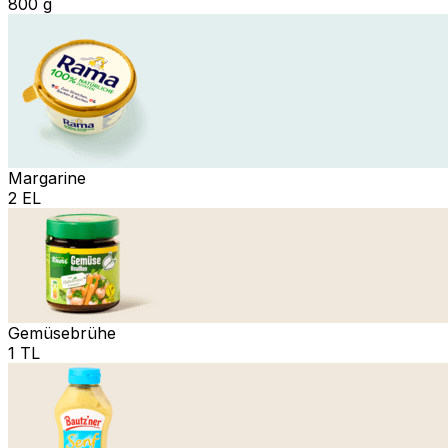
800 g
Margarine
2 EL
Gemüsebrühe
1 TL