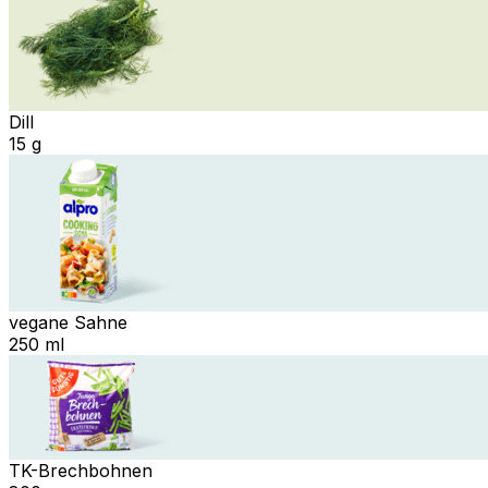
Dill
15 g
vegane Sahne
250 ml
TK-Brechbohnen