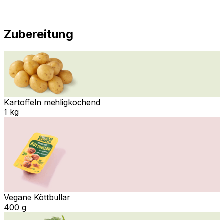
Zubereitung
Kartoffeln mehligkochend
1 kg
Vegane Köttbullar
400 g