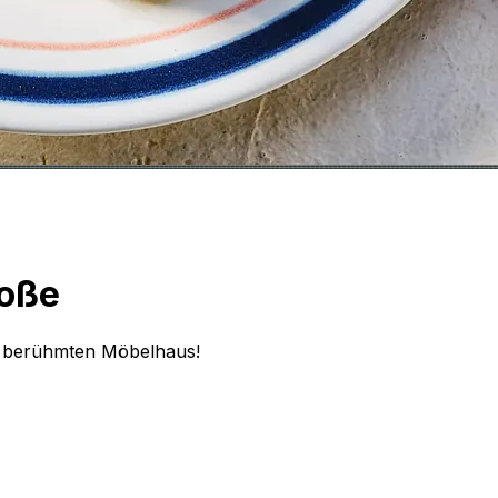
Soße
m berühmten Möbelhaus!