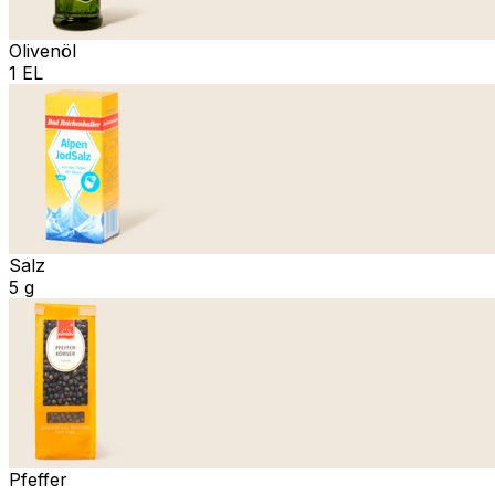
Olivenöl
1 EL
Salz
5 g
Pfeffer