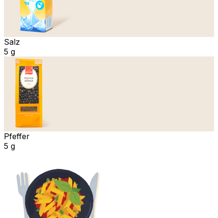
Salz
5 g
Pfeffer
5 g