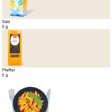
Salz
5 g
Pfeffer
5 g