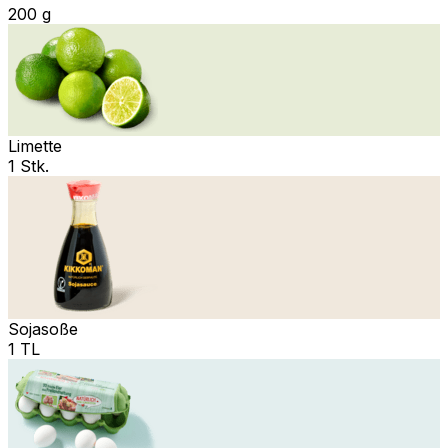
200 g
Limette
1 Stk.
Sojasoße
1 TL