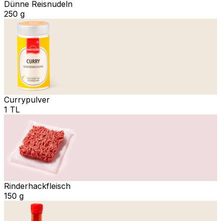
Dünne Reisnudeln
250 g
Currypulver
1 TL
Rinderhackfleisch
150 g