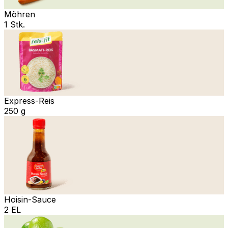
Möhren
1 Stk.
Express-Reis
250 g
Hoisin-Sauce
2 EL