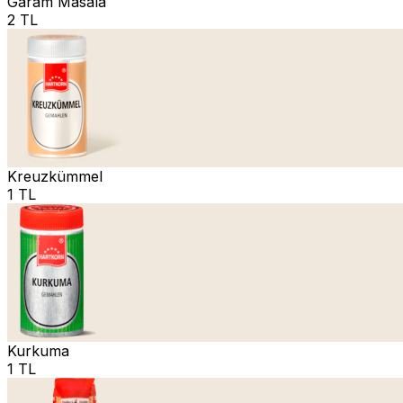
Garam Masala
2 TL
Kreuzkümmel
1 TL
Kurkuma
1 TL