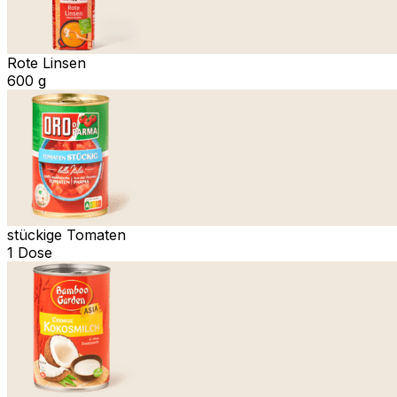
Rote Linsen
600 g
stückige Tomaten
1 Dose