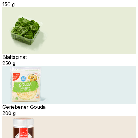
150 g
Blattspinat
250 g
Geriebener Gouda
200 g