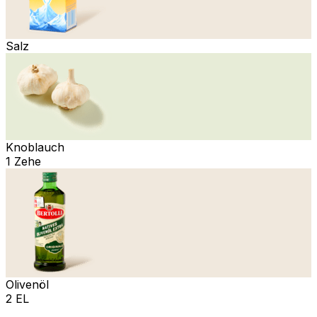
Salz
Knoblauch
1 Zehe
Olivenöl
2 EL