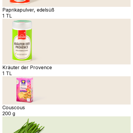
Paprikapulver, edelsüß
1 TL
Kräuter der Provence
1 TL
Couscous
200 g