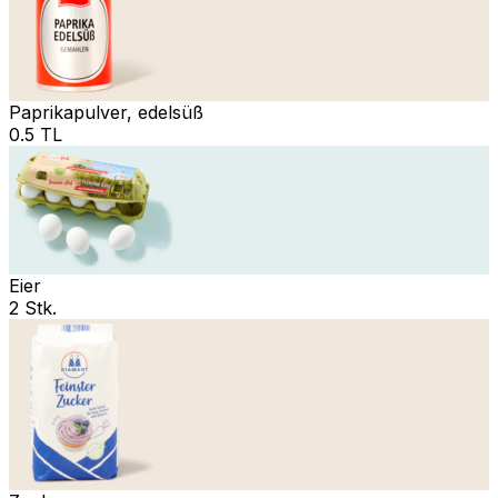
Paprikapulver, edelsüß
0.5 TL
Eier
2 Stk.