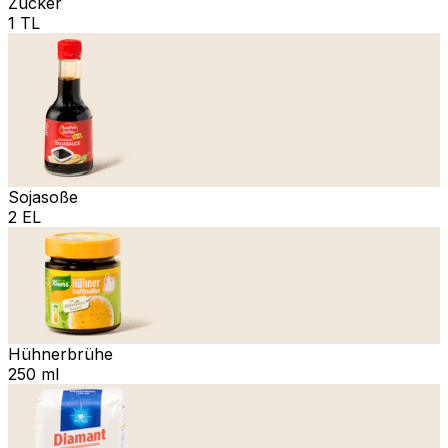
Zucker
1 TL
Sojasoße
2 EL
Hühnerbrühe
250 ml