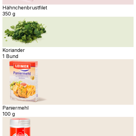
Hähnchenbrustfilet
350 g
Koriander
1 Bund
Paniermehl
100 g