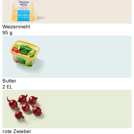
Weizenmehl
95 g
Butter
2 EL
rote Zwiebel