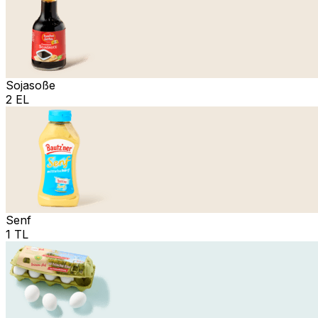
Sojasoße
2 EL
Senf
1 TL