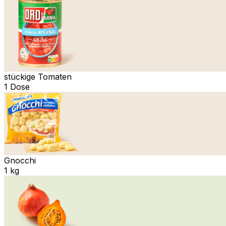
stückige Tomaten
1 Dose
Gnocchi
1 kg