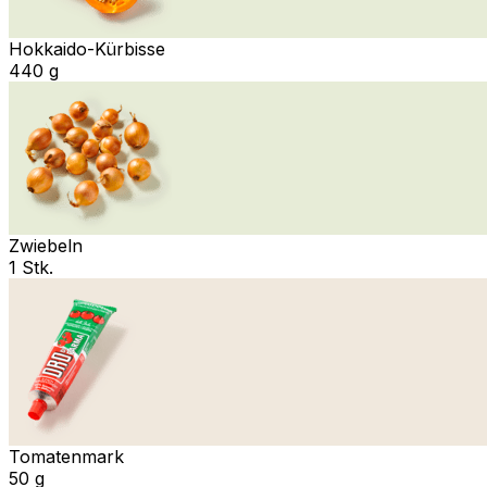
Hokkaido-Kürbisse
440 g
Zwiebeln
1 Stk.
Tomatenmark
50 g