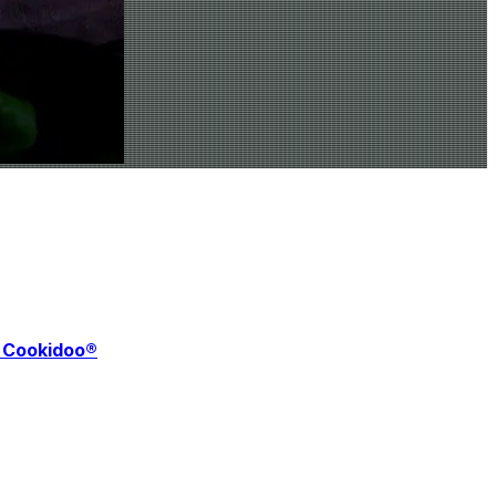
f Cookidoo®