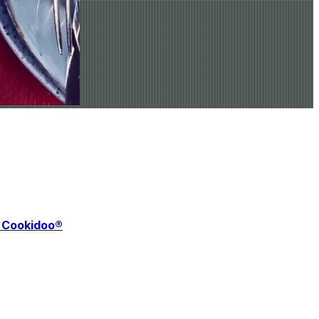
f Cookidoo®