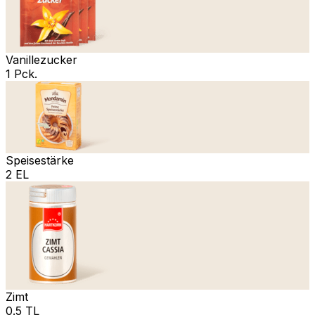
Vanillezucker
1 Pck.
Speisestärke
2 EL
Zimt
0.5 TL