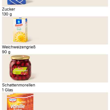
Zucker
130 g
Weichweizengrieß
90 g
Schattenmorellen
1 Glas