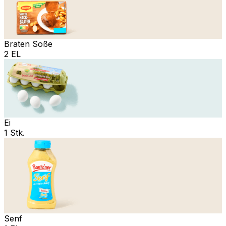
Braten Soße
2 EL
Ei
1 Stk.
Senf