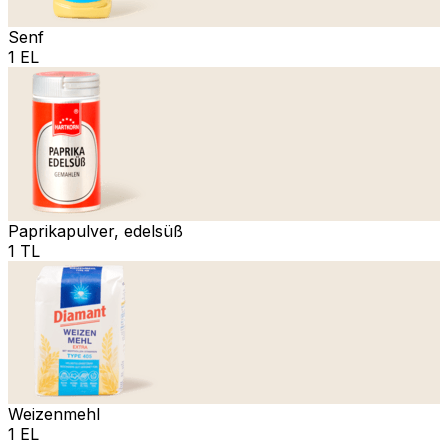
Senf
1 EL
Paprikapulver, edelsüß
1 TL
Weizenmehl
1 EL