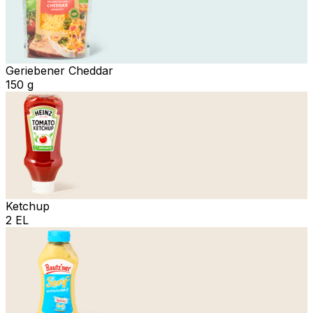
Geriebener Cheddar
150 g
Ketchup
2 EL