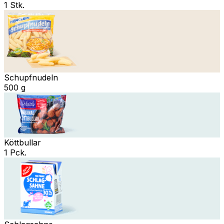
1 Stk.
Schupfnudeln
500 g
Köttbullar
1 Pck.