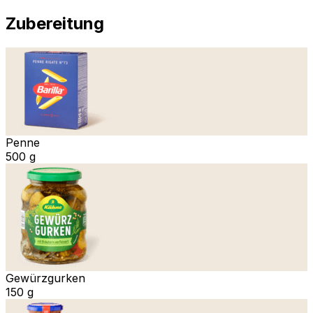
Zubereitung
Penne
500 g
Gewürzgurken
150 g