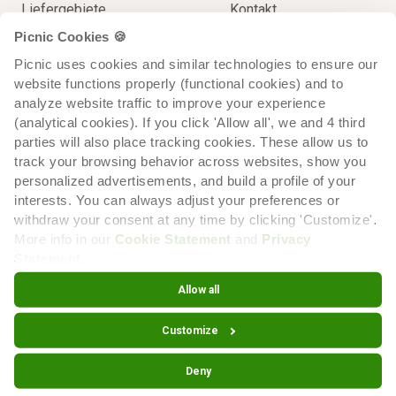
Liefergebiete
Kontakt
Picnic Cookies 🍪
Unser Sortiment
Impressum
Picnic uses cookies and similar technologies to ensure our 
Lieferung
Spielregeln
website functions properly (functional cookies) and to 
Extra Service
analyze website traffic to improve your experience 
(analytical cookies). If you click 'Allow all', we and 4 third 
parties will also place tracking cookies. These allow us to 
track your browsing behavior across websites, show you 
personalized advertisements, and build a profile of your 
interests. You can always adjust your preferences or 
withdraw your consent at any time by clicking 'Customize'. 
More info in our 
Cookie Statement
 and 
Privacy 
Statement
.
Cookie-
Cookie-
Datenschutzerklärung
Erklärung
Einstellungen
Allow all
Customize
© 2026 Picnic
Deny