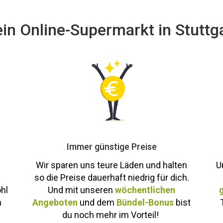
in Online-Supermarkt in Stuttg
Immer günstige Preise
Wir sparen uns teure Läden und halten
U
so die Preise dauerhaft niedrig für dich.
hl
Und mit unseren
wöchentlichen
g
h
Angeboten
und dem
Bündel-Bonus
bist
du noch m
ehr i
m Vorteil!