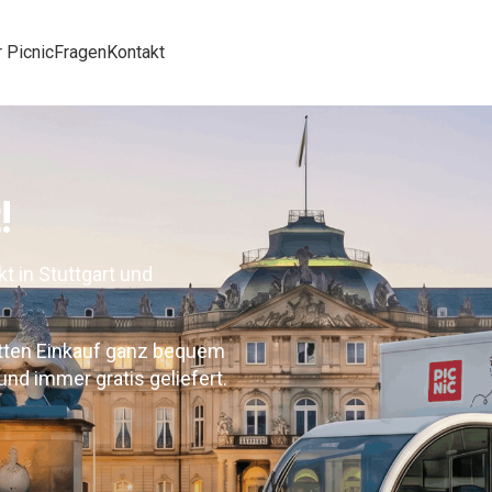
 Picnic
Fragen
Kontakt
!
t in Stuttgart und
etten Einkauf ganz bequem
nd immer gratis geliefert.