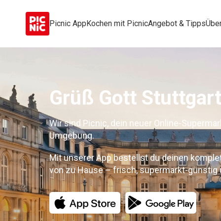
Picnic App
Kochen mit Picnic
Angebot & Tipps
Über
Grüß Gott Stuttgart
Wir sind Picnic, dein neuer Online-Supermark
Umgebung.
Mit unserer App bestellst du deinen kompl
von zu Hause – frisch, supermarkt-günstig u