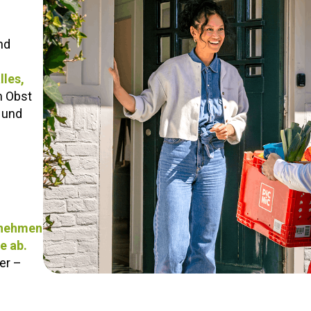
nd
lles,
m Obst
 und
nehmen
e ab.
er –