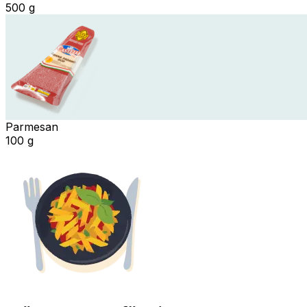
500 g
Parmesan
100 g