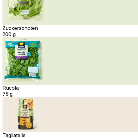
Zuckerschoten
200 g
Rucola
75 g
Tagliatelle