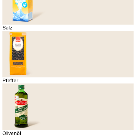
Salz
Pfeffer
Olivenöl