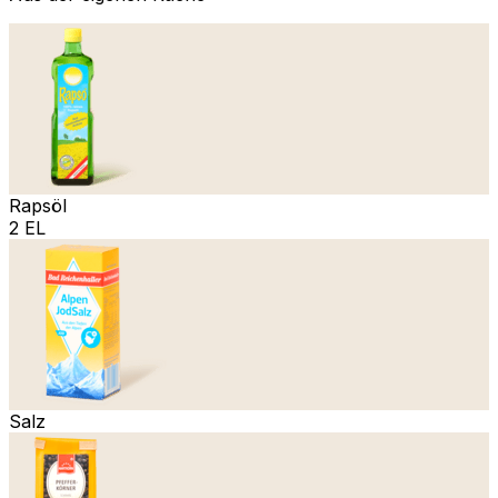
Rapsöl
2 EL
Salz