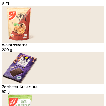
6 EL
Walnusskerne
200 g
Zartbitter Kuvertüre
50 g