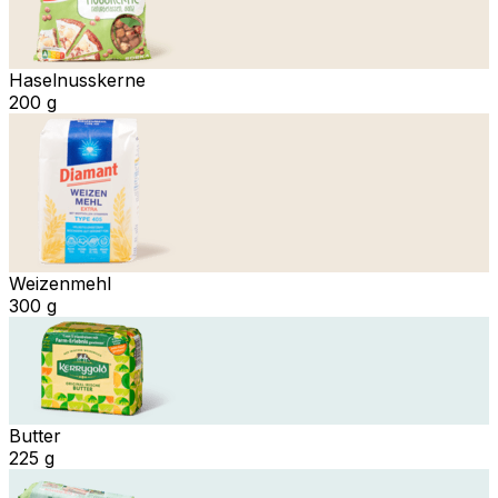
Haselnusskerne
200 g
Weizenmehl
300 g
Butter
225 g