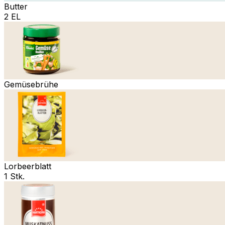
Butter
2 EL
Gemüsebrühe
Lorbeerblatt
1 Stk.