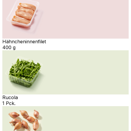
Hähncheninnenfilet
400 g
Rucola
1 Pck.