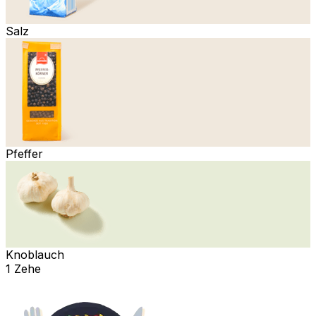
Salz
Pfeffer
Knoblauch
1 Zehe