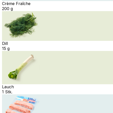
Crème Fraîche
200 g
Dill
15 g
Lauch
1 Stk.