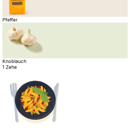
Pfeffer
Knoblauch
1 Zehe