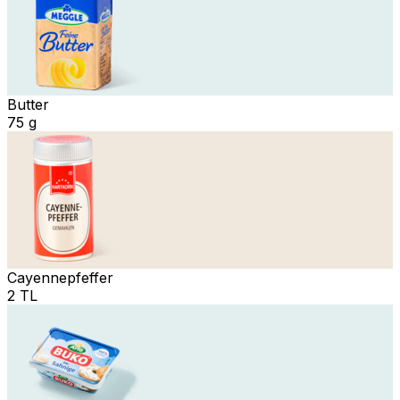
Butter
75 g
Cayennepfeffer
2 TL