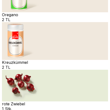
Oregano
2 TL
Kreuzkümmel
2 TL
rote Zwiebel
1 Stk.