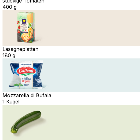
stückige Tomaten
400 g
Lasagneplatten
180 g
Mozzarella di Bufala
1 Kugel