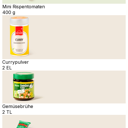
Mini Rispentomaten
400 g
Currypulver
2 EL
Gemüsebrühe
2 TL