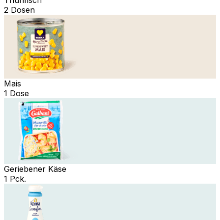
2 Dosen
Mais
1 Dose
Geriebener Käse
1 Pck.