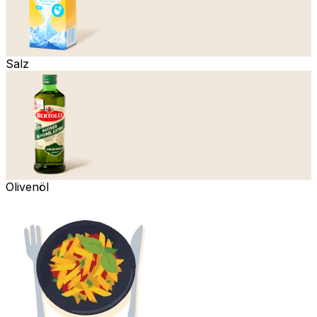
Salz
Olivenöl