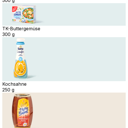
500 g
TK-Buttergemüse
300 g
Kochsahne
250 g