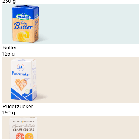
250 g
Butter
125 g
Puderzucker
150 g