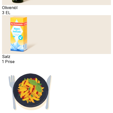
Olivenöl
3 EL
Salz
1 Prise