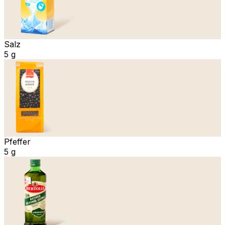
Salz
5 g
Pfeffer
5 g