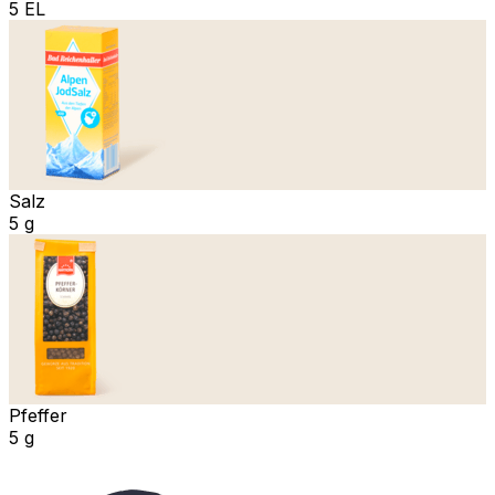
5 EL
Salz
5 g
Pfeffer
5 g