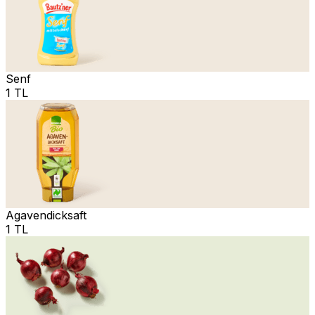
Senf
1 TL
Agavendicksaft
1 TL