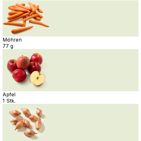
Möhren
77 g
Apfel
1 Stk.