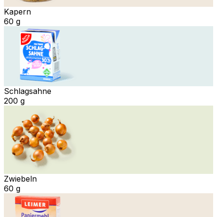
Kapern
60 g
Schlagsahne
200 g
Zwiebeln
60 g