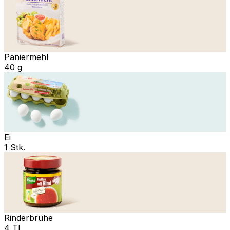
Paniermehl
40 g
Ei
1 Stk.
Rinderbrühe
4 TL