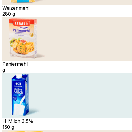
Weizenmehl
280 g
Paniermehl
g
H-Milch 3,5%
150 g