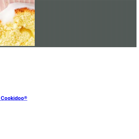
f Cookidoo®