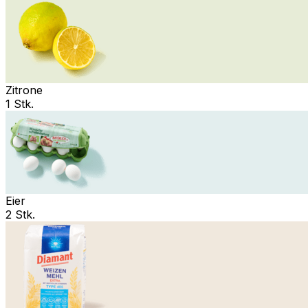
Zitrone
1 Stk.
Eier
2 Stk.