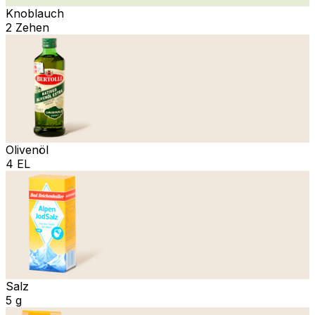
Knoblauch
2 Zehen
Olivenöl
4 EL
Salz
5 g