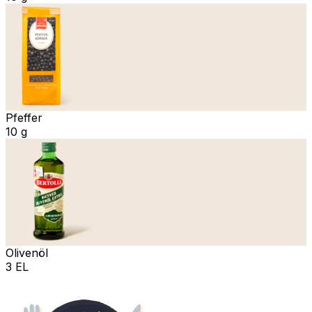
Pfeffer
10 g
Olivenöl
3 EL