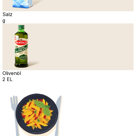
Salz
g
Olivenöl
2 EL