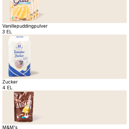
Vanillepuddingpulver
3 EL
Zucker
4 EL
M&M's