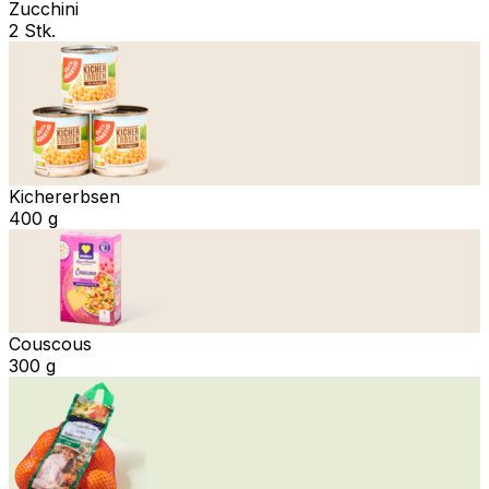
Zucchini
2 Stk.
Kichererbsen
400 g
Couscous
300 g