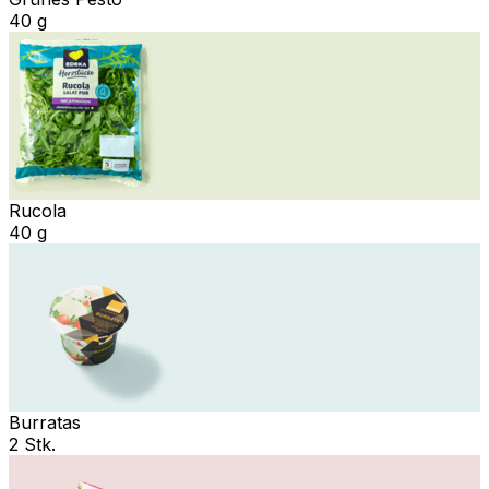
40 g
Rucola
40 g
Burratas
2 Stk.