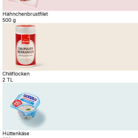
Hähnchenbrustfilet
500 g
Chiliflocken
2 TL
Hüttenkäse