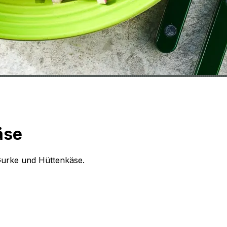
äse
 Gurke und Hüttenkäse.