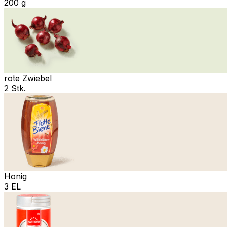
200 g
rote Zwiebel
2 Stk.
Honig
3 EL