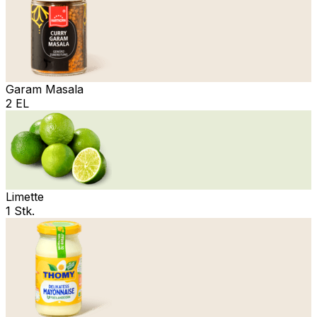
Garam Masala
2 EL
Limette
1 Stk.